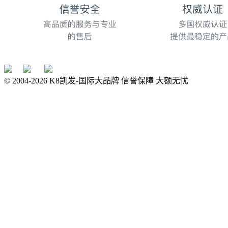
© 2004-
2026
K8凯发-国际大品牌 信誉保障 大额无忧