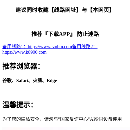
建议同时收藏【线路网址】与【本网页】
推荐『下载APP』 防止迷路
备用线路
1
：
https://www.rznbm.com
备用线路
2
：
https://www.k8900.com
推荐浏览器：
谷歌、Safari、火狐、Edge
温馨提示：
为了您的隐私安全，请勿与"国家反诈中心"APP同设备使用！