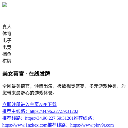
真人
体育
电子
电竞
捕鱼
棋牌
美女荷官 · 在线发牌
全网最美荷官，倾情出演，极致视觉盛宴，多元游戏种类，为
您带来最舒心的游戏体验。
立即注册
进入主页
APP下载
推荐主线路：
https://34.96.227.59:31202
推荐线路：
https://34.96.227.59:31201
推荐线路：
https://www.1nzkex.com
推荐线路：
https://www.plov9r.com